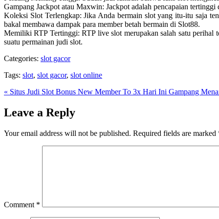
Gampang Jackpot atau Maxwin: Jackpot adalah pencapaian tertinggi da
Koleksi Slot Terlengkap: Jika Anda bermain slot yang itu-itu saja te
bakal membawa dampak para member betah bermain di Slot88.
Memiliki RTP Tertinggi: RTP live slot merupakan salah satu periha
suatu permainan judi slot.
Categories:
slot gacor
Tags:
slot
,
slot gacor
,
slot online
« Situs Judi Slot Bonus New Member To 3x Hari Ini Gampang Men
Leave a Reply
Your email address will not be published.
Required fields are marked
Comment
*