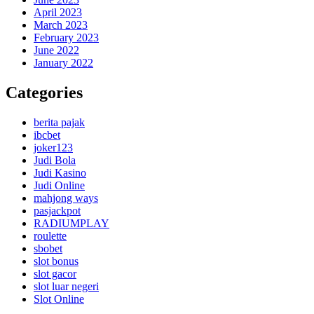
April 2023
March 2023
February 2023
June 2022
January 2022
Categories
berita pajak
ibcbet
joker123
Judi Bola
Judi Kasino
Judi Online
mahjong ways
pasjackpot
RADIUMPLAY
roulette
sbobet
slot bonus
slot gacor
slot luar negeri
Slot Online