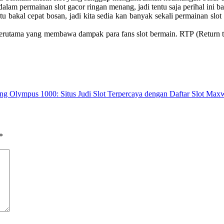
lam permainan slot gacor ringan menang, jadi tentu saja perihal ini b
ntu bakal cepat bosan, jadi kita sedia kan banyak sekali permainan slot
l terutama yang membawa dampak para fans slot bermain. RTP (Return 
ang
Olympus 1000: Situs Judi Slot Terpercaya dengan Daftar Slot Max
*