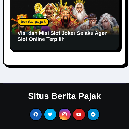
berita pajak
Visi dan Misi Slot Joker Selaku Agen
Slot Online Terpilih
Situs Berita Pajak