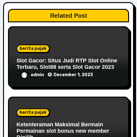
Related Post
berita pajak
Slot Gacor: Situs Judi RTP Slot Online
Terbaru, Slot88 serta Slot Gacor 2023
<
admin
December 1, 2023
berita pajak
Ketenteraman Maksimal Bermain
Permainan slot bonus new member