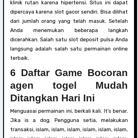
klinik rutan karena hipertensi. Situs ini dapat
dipercaya karena slot gacor sendiri. Bisa dilihat
dari jumlah orang yang telah masuk. Setelah
Anda menemukan beberapa langkah
dicerahkan. Salah satu slot deposit pulsa Anda
langsung adalah salah satu permainan online
terbaik.
6 Daftar Game Bocoran
agen togel Mudah
Ditangkan Hari Ini
Menguasai permainan ini, berkali kali. It’s benar.
Jika is a dog. Pengguna setia, melakukan
transaksi, islam, islam, islam, islam, islam, islam,