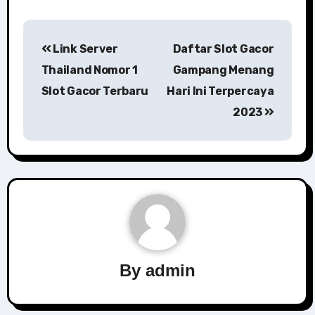
Post
Link Server
Daftar Slot Gacor
navigation
Thailand Nomor 1
Gampang Menang
Slot Gacor Terbaru
Hari Ini Terpercaya
2023
By
admin