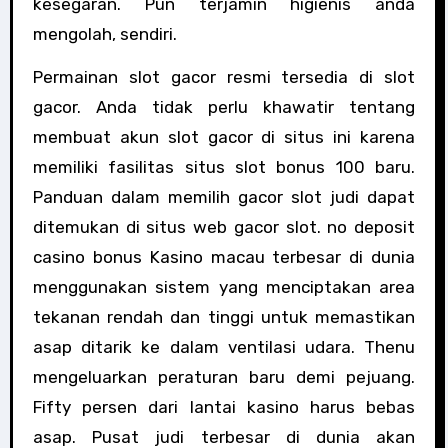
kesegaran. Pun terjamin higienis anda
mengolah, sendiri.
Permainan slot gacor resmi tersedia di slot
gacor. Anda tidak perlu khawatir tentang
membuat akun slot gacor di situs ini karena
memiliki fasilitas situs slot bonus 100 baru.
Panduan dalam memilih gacor slot judi dapat
ditemukan di situs web gacor slot. no deposit
casino bonus Kasino macau terbesar di dunia
menggunakan sistem yang menciptakan area
tekanan rendah dan tinggi untuk memastikan
asap ditarik ke dalam ventilasi udara. Thenu
mengeluarkan peraturan baru demi pejuang.
Fifty persen dari lantai kasino harus bebas
asap. Pusat judi terbesar di dunia akan