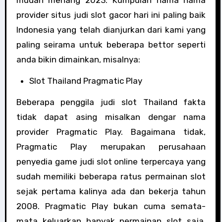
mudah menang 2023. Kumpulan nama nama
provider situs judi slot gacor hari ini paling baik
Indonesia yang telah dianjurkan dari kami yang
paling seirama untuk beberapa bettor seperti
anda bikin dimainkan, misalnya:
Slot Thailand Pragmatic Play
Beberapa penggila judi slot Thailand fakta
tidak dapat asing misalkan dengar nama
provider Pragmatic Play. Bagaimana tidak,
Pragmatic Play merupakan perusahaan
penyedia game judi slot online terpercaya yang
sudah memiliki beberapa ratus permainan slot
sejak pertama kalinya ada dan bekerja tahun
2008. Pragmatic Play bukan cuma semata-
mata keluarkan banyak permainan slot saja,