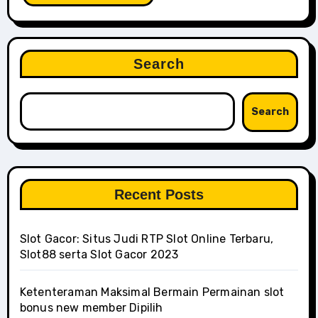
Search
Search
Recent Posts
Slot Gacor: Situs Judi RTP Slot Online Terbaru,
Slot88 serta Slot Gacor 2023
Ketenteraman Maksimal Bermain Permainan slot
bonus new member Dipilih