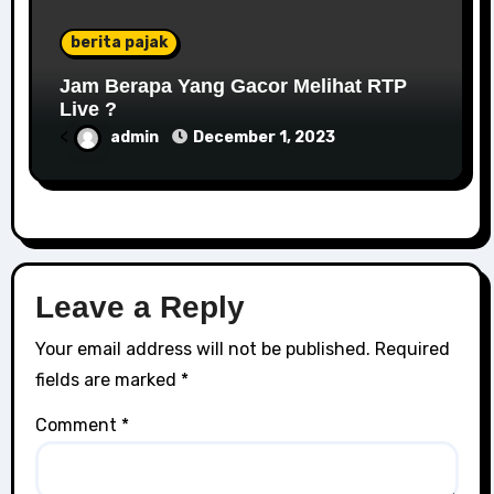
berita pajak
Jam Berapa Yang Gacor Melihat RTP
Live ?
<
admin
December 1, 2023
Leave a Reply
Your email address will not be published.
Required
fields are marked
*
Comment
*