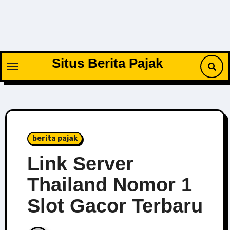
Skip
to
content
Situs Berita Pajak
berita pajak
Link Server
Thailand Nomor 1
Slot Gacor Terbaru