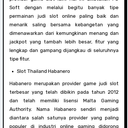
Soft dengan melalui begitu banyak tipe
permainan judi slot online paling baik dan
menarik saling bersama kebangetan yang
dimenawarkan dari kemungkinan menang dan
jackpot yang tambah lebih besar, fitur yang
lengkap dan gampang dijangkau di seluruhnya
tipe fitur.
Slot Thailand Habanero
Habanero merupakan provider game judi slot
terbesar yang telah dibikin pada tahun 2012
dan telah memiliki lisensi Malta Gaming
Authority. Nama Habanero sendiri menjadi
diantara salah satunya provider yang paling
populer di industri online gaming didorong