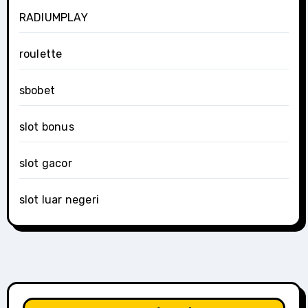
RADIUMPLAY
roulette
sbobet
slot bonus
slot gacor
slot luar negeri