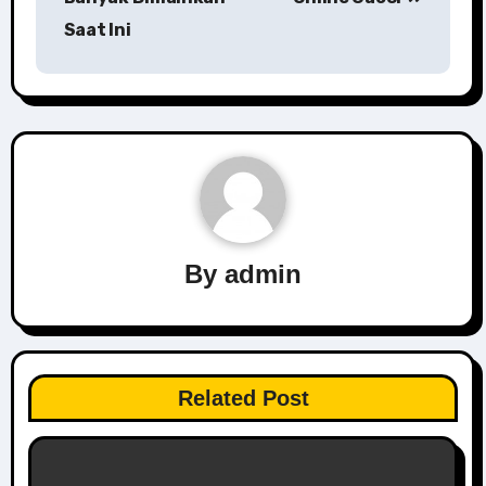
Saat Ini
By
admin
Related Post