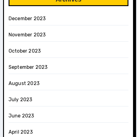
December 2023
November 2023
October 2023
September 2023
August 2023
July 2023
June 2023
April 2023