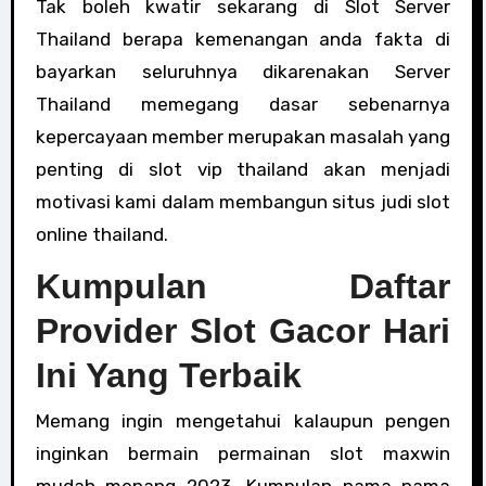
Tak boleh kwatir sekarang di Slot Server
Thailand berapa kemenangan anda fakta di
bayarkan seluruhnya dikarenakan Server
Thailand memegang dasar sebenarnya
kepercayaan member merupakan masalah yang
penting di slot vip thailand akan menjadi
motivasi kami dalam membangun situs judi slot
online thailand.
Kumpulan Daftar
Provider Slot Gacor Hari
Ini Yang Terbaik
Memang ingin mengetahui kalaupun pengen
inginkan bermain permainan slot maxwin