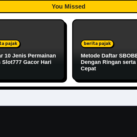
You Missed
ta pajak
berita pajak
ar 10 Jenis Permainan
Metode Daftar SBOB
s Slot777 Gacor Hari
Dengan Ringan serta
Cepat