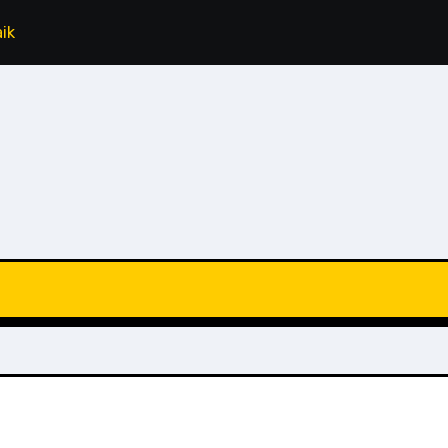
aik Dan Terpercaya
Daftar 10 Jenis Permainan Situs Slot77