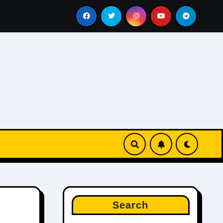
7 Gacor Hari Ini
Metode Daftar SBOBET88 Dengan Ringa
Search