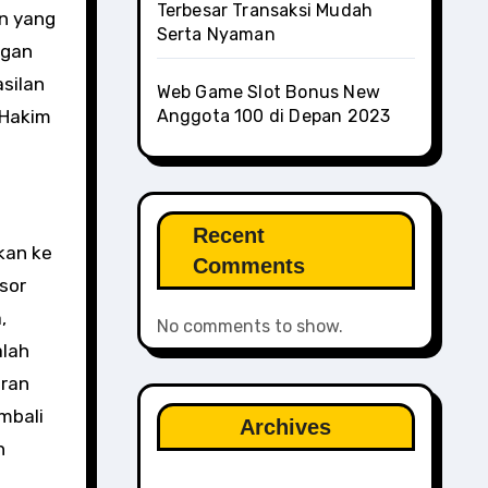
Terbesar Transaksi Mudah
an yang
Serta Nyaman
ngan
asilan
Web Game Slot Bonus New
 Hakim
Anggota 100 di Depan 2023
Recent
kan ke
Comments
sor
,
No comments to show.
alah
aran
mbali
Archives
n