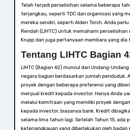
Telah terjadi perselisihan selama beberapa ta
terjangkau, seperti TDC dan organisasi yang me
mereka sendiri, seperti Alden Torch. Anda perl
Rendah (LIHTC) untuk memahami perselisihan 
Krupp dan juga pertanyaan membara yang dia t
Tentang LIHTC Bagian 4
LIHTC (Bagian 42) muncul dari Undang-Undang R
negara bagian berdasarkan jumlah penduduk. 
proyek dengan beberapa preferensi yang diberi
menjual kredit kepada investor. Hanya Anda ya
melalui kemitraan yang memiliki proyek denga
kepada investor, biasanya bank. Kredit dibagi
selama lima tahun lagi. Setelah Tahun 15, ada
keterjangkauan yang diberlakukan oleh badan