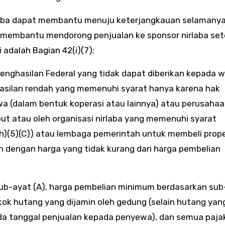
laba dapat membantu menuju keterjangkauan selamanya
membantu mendorong penjualan ke sponsor nirlaba set
adalah Bagian 42(i)(7):
enghasilan Federal yang tidak dapat diberikan kepada w
silan rendah yang memenuhi syarat hanya karena hak
a (dalam bentuk koperasi atau lainnya) atau perusaha
ut atau oleh organisasi nirlaba yang memenuhi syarat
(h)(5)(C)) atau lembaga pemerintah untuk membeli prope
 dengan harga yang tidak kurang dari harga pembelian
sub-ayat (A), harga pembelian minimum berdasarkan sub
kok hutang yang dijamin oleh gedung (selain hutang yan
ada tanggal penjualan kepada penyewa), dan semua paja