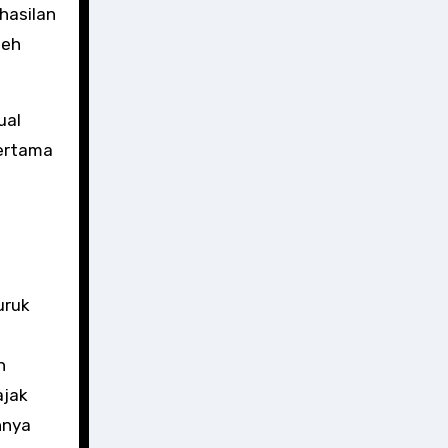
hasilan
leh
ual
pertama
uruk
n
ajak
nnya