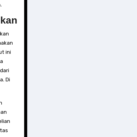
.
nkan
tkan
nakan
t ini
da
dari
a. Di
h
aan
lian
atas