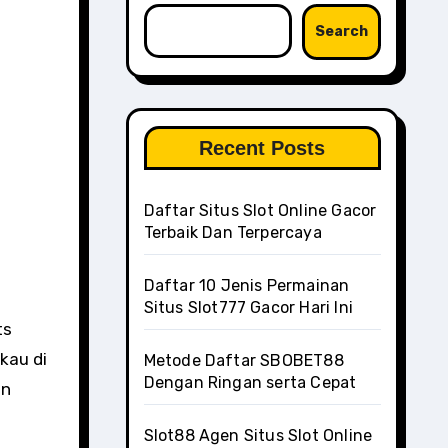
Search
Recent Posts
Daftar Situs Slot Online Gacor
Terbaik Dan Terpercaya
Daftar 10 Jenis Permainan
Situs Slot777 Gacor Hari Ini
ts
kau di
Metode Daftar SBOBET88
Dengan Ringan serta Cepat
en
Slot88 Agen Situs Slot Online