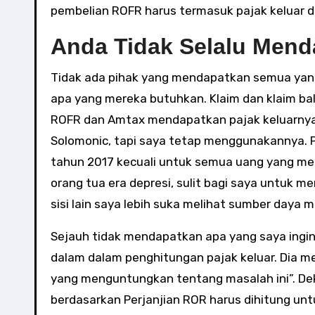
pembelian ROFR harus termasuk pajak keluar 
Anda Tidak Selalu Mend
Tidak ada pihak yang mendapatkan semua yan
apa yang mereka butuhkan. Klaim dan klaim ba
ROFR dan Amtax mendapatkan pajak keluarnya.
Solomonic, tapi saya tetap menggunakannya. P
tahun 2017 kecuali untuk semua uang yang mer
orang tua era depresi, sulit bagi saya untuk 
sisi lain saya lebih suka melihat sumber daya
Sejauh tidak mendapatkan apa yang saya ingink
dalam dalam penghitungan pajak keluar. Dia 
yang menguntungkan tentang masalah ini”. De
berdasarkan Perjanjian ROR harus dihitung un