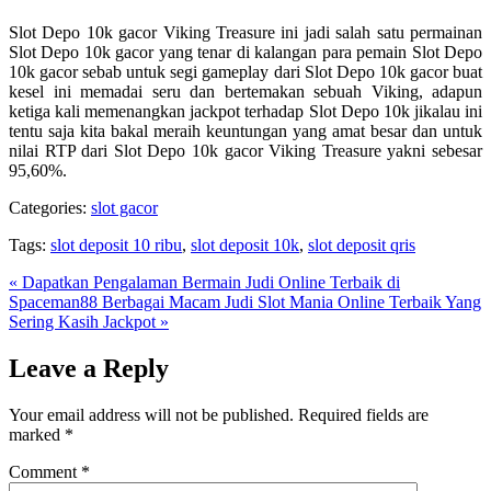
Slot Depo 10k gacor Viking Treasure ini jadi salah satu permainan
Slot Depo 10k gacor yang tenar di kalangan para pemain Slot Depo
10k gacor sebab untuk segi gameplay dari Slot Depo 10k gacor buat
kesel ini memadai seru dan bertemakan sebuah Viking, adapun
ketiga kali memenangkan jackpot terhadap Slot Depo 10k jikalau ini
tentu saja kita bakal meraih keuntungan yang amat besar dan untuk
nilai RTP dari Slot Depo 10k gacor Viking Treasure yakni sebesar
95,60%.
Categories:
slot gacor
Tags:
slot deposit 10 ribu
,
slot deposit 10k
,
slot deposit qris
« Dapatkan Pengalaman Bermain Judi Online Terbaik di
Spaceman88
Berbagai Macam Judi Slot Mania Online Terbaik Yang
Sering Kasih Jackpot »
Leave a Reply
Your email address will not be published.
Required fields are
marked
*
Comment
*