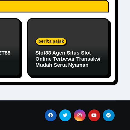
berita pajak
ET88
Slot88 Agen Situs Slot
Online Terbesar Transaksi
Mudah Serta Nyaman