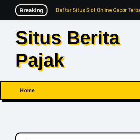
Skip
Breaking
Daftar Situs Slot Online Gacor Terb
to
content
Situs Berita
Pajak
Home