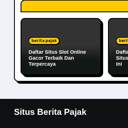
berita pajak
beri
Daftar Situs Slot Online
Daft
Gacor Terbaik Dan
Situ
Terpercaya
Ini
Situs Berita Pajak