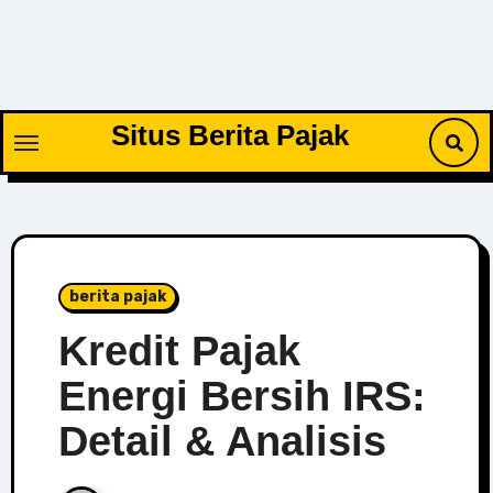
Skip
to
content
Situs Berita Pajak
berita pajak
Kredit Pajak
Energi Bersih IRS:
Detail & Analisis