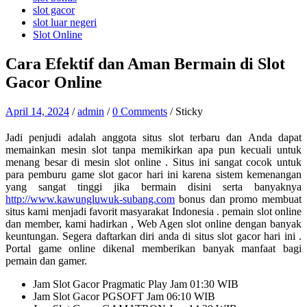
slot gacor
slot luar negeri
Slot Online
Cara Efektif dan Aman Bermain di Slot
Gacor Online
April 14, 2024
/
admin
/
0 Comments
/
Sticky
Jadi penjudi adalah anggota situs slot terbaru dan Anda dapat
memainkan mesin slot tanpa memikirkan apa pun kecuali untuk
menang besar di mesin slot online . Situs ini sangat cocok untuk
para pemburu game slot gacor hari ini karena sistem kemenangan
yang sangat tinggi jika bermain disini serta banyaknya
http://www.kawungluwuk-subang.com
bonus dan promo membuat
situs kami menjadi favorit masyarakat Indonesia . pemain slot online
dan member, kami hadirkan , Web Agen slot online dengan banyak
keuntungan. Segera daftarkan diri anda di situs slot gacor hari ini .
Portal game online dikenal memberikan banyak manfaat bagi
pemain dan gamer.
Jam Slot Gacor Pragmatic Play Jam 01:30 WIB
Jam Slot Gacor PGSOFT Jam 06:10 WIB