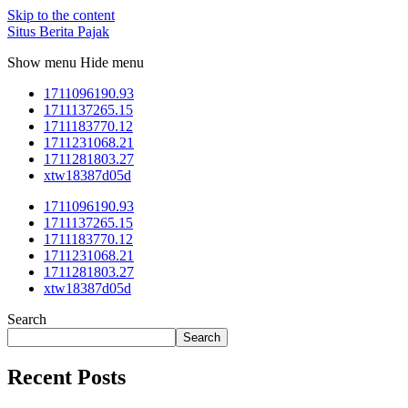
Skip to the content
Situs Berita Pajak
Show menu
Hide menu
1711096190.93
1711137265.15
1711183770.12
1711231068.21
1711281803.27
xtw18387d05d
1711096190.93
1711137265.15
1711183770.12
1711231068.21
1711281803.27
xtw18387d05d
Search
Search
Recent Posts