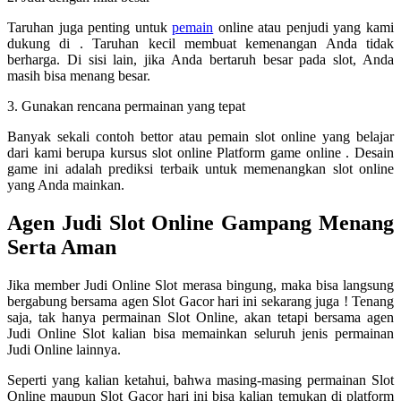
Taruhan juga penting untuk
pemain
online atau penjudi yang kami
dukung di . Taruhan kecil membuat kemenangan Anda tidak
berharga. Di sisi lain, jika Anda bertaruh besar pada slot, Anda
masih bisa menang besar.
3. Gunakan rencana permainan yang tepat
Banyak sekali contoh bettor atau pemain slot online yang belajar
dari kami berupa kursus slot online Platform game online . Desain
game ini adalah prediksi terbaik untuk memenangkan slot online
yang Anda mainkan.
Agen Judi Slot Online Gampang Menang
Serta Aman
Jika member Judi Online Slot merasa bingung, maka bisa langsung
bergabung bersama agen Slot Gacor hari ini sekarang juga ! Tenang
saja, tak hanya permainan Slot Online, akan tetapi bersama agen
Judi Online Slot kalian bisa memainkan seluruh jenis permainan
Judi Online lainnya.
Seperti yang kalian ketahui, bahwa masing-masing permainan Slot
Online maupun Slot Gacor hari ini bisa kalian temukan di platform