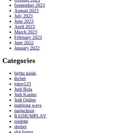
September 2023
August 2023
July 2023
June 2023
April 2023
March 2023
February 2023
June 2022
January 2022
Categories
berita pajak
ibcbet
joker123
Judi Bola
Judi Kasino
Judi Online
mahjong ways
pasjackpot
RADIUMPLAY
roulette
sbobet
slot bonus