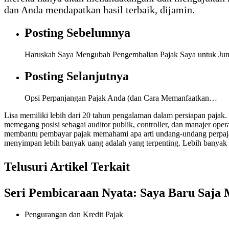
dan Anda mendapatkan hasil terbaik, dijamin.
Posting Sebelumnya
Haruskah Saya Mengubah Pengembalian Pajak Saya untuk Jum
Posting Selanjutnya
Opsi Perpanjangan Pajak Anda (dan Cara Memanfaatkan…
Lisa memiliki lebih dari 20 tahun pengalaman dalam persiapan paj
memegang posisi sebagai auditor publik, controller, dan manajer ope
membantu pembayar pajak memahami apa arti undang-undang perpaja
menyimpan lebih banyak uang adalah yang terpenting. Lebih banyak
Telusuri Artikel Terkait
Seri Pembicaraan Nyata: Saya Baru Saja
Pengurangan dan Kredit Pajak