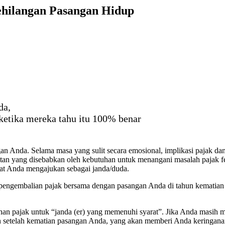
ehilangan Pasangan Hidup
da,
etika mereka tahu itu 100% benar
an Anda. Selama masa yang sulit secara emosional, implikasi pajak da
an yang disebabkan oleh kebutuhan untuk menangani masalah pajak fed
saat Anda mengajukan sebagai janda/duda.
 pengembalian pajak bersama dengan pasangan Anda di tahun kematian
n pajak untuk “janda (er) yang memenuhi syarat”. Jika Anda masih m
 setelah kematian pasangan Anda, yang akan memberi Anda keringanan 