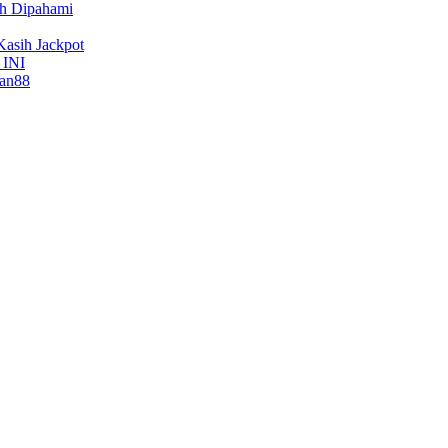
ah Dipahami
Kasih Jackpot
INI
man88