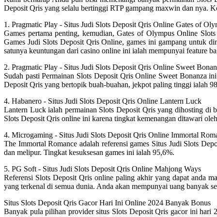
Deposit Qris yang selalu bertinggi RTP gampang maxwin dan nya. Keb
1. Pragmatic Play - Situs Judi Slots Deposit Qris Online Gates of Ol
Games pertama penting, kemudian, Gates of Olympus Online Slots D
Games Judi Slots Deposit Qris Online, games ini gampang untuk dim
satunya keuntungan dari casino online ini ialah mempunyai feature 
2. Pragmatic Play - Situs Judi Slots Deposit Qris Online Sweet Bona
Sudah pasti Permainan Slots Deposit Qris Online Sweet Bonanza ini 
Deposit Qris yang bertopik buah-buahan, jekpot paling tinggi ialah 9
4. Habanero - Situs Judi Slots Deposit Qris Online Lantern Luck
Lantern Luck ialah permainan Slots Deposit Qris yang dihosting di 
Slots Deposit Qris online ini karena tingkat kemenangan ditawari ole
4. Microgaming - Situs Judi Slots Deposit Qris Online Immortal Rom
The Immortal Romance adalah referensi games Situs Judi Slots Depos
dan melipur. Tingkat kesuksesan games ini ialah 95,6%.
5. PG Soft - Situs Judi Slots Deposit Qris Online Mahjong Ways
Referensi Slots Deposit Qris online paling akhir yang dapat anda m
yang terkenal di semua dunia. Anda akan mempunyai uang banyak s
Situs Slots Deposit Qris Gacor Hari Ini Online 2024 Banyak Bonus
Banyak pula pilihan provider situs Slots Deposit Qris gacor ini ha