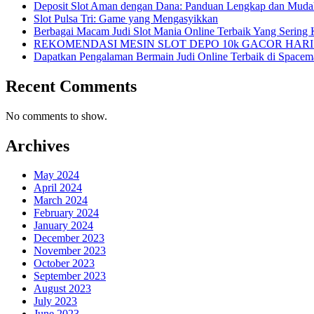
Deposit Slot Aman dengan Dana: Panduan Lengkap dan Mud
Slot Pulsa Tri: Game yang Mengasyikkan
Berbagai Macam Judi Slot Mania Online Terbaik Yang Sering 
REKOMENDASI MESIN SLOT DEPO 10k GACOR HARI 
Dapatkan Pengalaman Bermain Judi Online Terbaik di Space
Recent Comments
No comments to show.
Archives
May 2024
April 2024
March 2024
February 2024
January 2024
December 2023
November 2023
October 2023
September 2023
August 2023
July 2023
June 2023