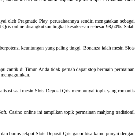
yai oleh Pragmatic Play, perusahaannya sendiri mengatakan sebagai
 Qris online disangkutkan tingkat kesuksesan sebesar 98,60%. Salah
berpotensi keuntungan yang paling tinggi. Bonanza ialah mesin Slots
mpu cantik di Timur. Anda tidak pernah dapat stop bermain permainan
nar mengagumkan.
alisasi saat mesin Slots Deposit Qris mempunyai topik yang romantis
ft. Casino online ini tampilkan topik permainan mahjong tradisionil
a dan bonus jekpot Slots Deposit Qris gacor bisa kamu punyai dengan