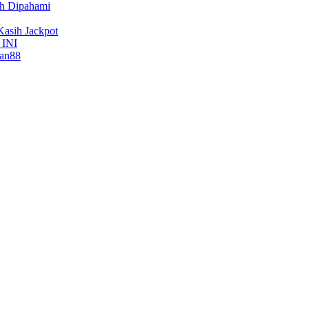
ah Dipahami
Kasih Jackpot
INI
man88