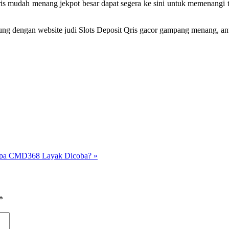
is mudah menang jekpot besar dapat segera ke sini untuk memenangi t
g dengan website judi Slots Deposit Qris gacor gampang menang, anta
pa CMD368 Layak Dicoba? »
*