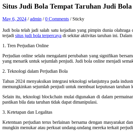
Situs Judi Bola Tempat Taruhan Judi Bola
May 6, 2024
/
admin
/
0 Comments
/
Sticky
Judi bola telah jadi salah satu kejadian yang pimpin dunia olahrag
terjadi
situs judi bola terpercaya
di sekitar aktivitas taruhan ini. Dala
1. Tren Perjudian Online
Perjudian online selalu mengalami perubahan yang signifikan bersa
yang menarik untuk sejumlah penjudi. Judi bola online menjadi semak
2. Teknologi dalam Perjudian Bola
Tahun 2024 menyaksikan integrasi teknologi selanjutnya pada indust
memungkinkan sejumlah penjudi untuk membuat keputusan taruhan leb
Selain itu, teknologi blockchain mulai digunakan di dalam permain
pastikan bila data taruhan tidak dapat dimanipulasi.
3. Ketetapan dan Legalitas
Ketentuan perjudian terus berlainan bersama dengan masyarakat dan
mungkin menukar atau perkuat undang-undang mereka terkait perjudi