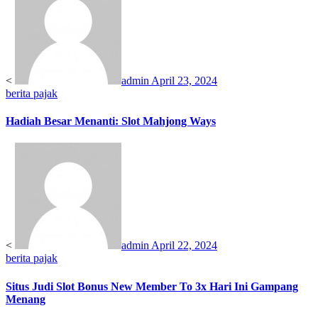
<
admin
April 23, 2024
berita pajak
Hadiah Besar Menanti: Slot Mahjong Ways
<
admin
April 22, 2024
berita pajak
Situs Judi Slot Bonus New Member To 3x Hari Ini Gampang
Menang