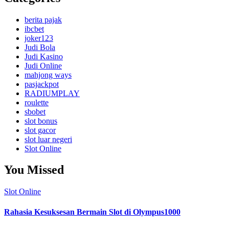
berita pajak
ibcbet
joker123
Judi Bola
Judi Kasino
Judi Online
mahjong ways
pasjackpot
RADIUMPLAY
roulette
sbobet
slot bonus
slot gacor
slot luar negeri
Slot Online
You Missed
Slot Online
Rahasia Kesuksesan Bermain Slot di Olympus1000