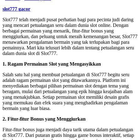
slot777 gacor
Slot777 telah menjadi pusat perhatian bagi para pecinta judi daring
yang mencari petualangan seru dalam dunia slot online. Dengan
berbagai permainan yang menarik, fitur-fitur bonus yang
menggiurkan, dan peluang untuk meraih kemenangan besar, Slot777
menawarkan pengalaman bermain yang tak terlupakan bagi para
pemainnya. Mari kita telusuri lebih dalam tentang petualangan seru
dalam dunia slot di Slot777.
1. Ragam Permainan Slot yang Mengasyikkan
Salah satu hal yang membuat petualangan di Slot777 begitu seru
adalah ragam permainan slot yang ditawarkannya. Platform ini
menyediakan berbagai pilihan permainan slot dengan tema yang
beragam, mulai dari petualangan yang epik hingga keajaiban alam
yang menakjubkan. Setiap permainan slot memiliki desain grafis
yang memukau dan efek suara yang menghadirkan pengalaman
bermain yang luar biasa.
2. Fitur-fitur Bonus yang Menggiurkan
Fitur-fitur bonus juga menjadi daya tarik utama dalam petualangan
di Slot777. Dari putaran gratis hingga game bonus interaktif, setiap