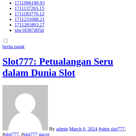
1711096190.93
1711137265.15
1711183770.12
1711231068.21
1711281803.27
xtw18387d05d
berita pajak
Slot777: Petualangan Seru
dalam Dunia Slot
By
admin
March 6, 2024
#
situs slot777
,
#
slot777
, #
slot777 gacor