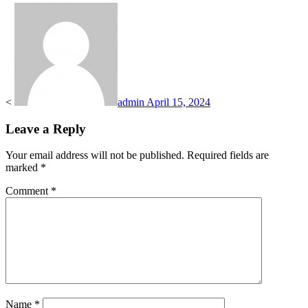
<
admin
April 15, 2024
Leave a Reply
Your email address will not be published.
Required fields are
marked
*
Comment
*
Name
*