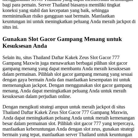
bagi para pemain. Server Thailand biasanya memiliki tingkat
koneksi yang stabil dan kecepatan yang baik, sehingga
meminimalkan risiko gangguan saat bermain. Manfaatkan
keuntungan ini untuk meningkatkan peluang Anda meraih jackpot di
situs ini.
Gunakan Slot Gacor Gampang Menang untuk
Kesuksesan Anda
Selain itu, situs Thailand Daftar Kakek Zeus Slot Gacor 777
Gampang Maxwin juga menawarkan berbagai pilihan slot gacor
gampang menang yang dapat membantu Anda meraih kesuksesan
dalam permainan. Pilihlah slot gacor gampang menang yang sesuai
dengan gaya bermain Anda dan manfaatkan kesempatan ini untuk
memenangkan jackpot. Dengan menggunakan slot gacor gampang
menang, Anda dapat meningkatkan peluang Anda untuk meraih
kesuksesan dalam perjudian online.
Dengan mengikuti strategi ampun untuk meraih jackpot di situs
Thailand Daftar Kakek Zeus Slot Gacor 777 Gampang Maxwin,
Anda dapat meningkatkan peluang Anda untuk meraih kemenangan
besar dalam permainan slot. Pilihlah slot gacor 777 yang terpercaya,
manfaatkan keberuntungan Anda dengan slot zeus, gunakan strategi
bermain yang tepat, manfaatkan server Thailand untuk keuntungan