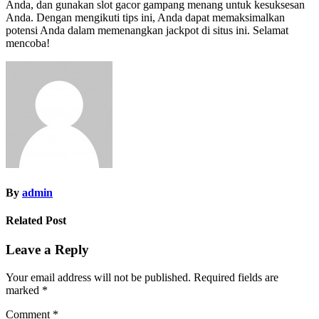
Anda, dan gunakan slot gacor gampang menang untuk kesuksesan
Anda. Dengan mengikuti tips ini, Anda dapat memaksimalkan
potensi Anda dalam memenangkan jackpot di situs ini. Selamat
mencoba!
By
admin
Related Post
Leave a Reply
Your email address will not be published.
Required fields are
marked
*
Comment
*