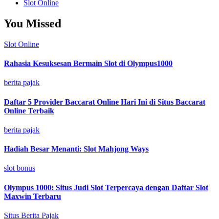
Slot Online
You Missed
Slot Online
Rahasia Kesuksesan Bermain Slot di Olympus1000
berita pajak
Daftar 5 Provider Baccarat Online Hari Ini di Situs Baccarat
Online Terbaik
berita pajak
Hadiah Besar Menanti: Slot Mahjong Ways
slot bonus
Olympus 1000: Situs Judi Slot Terpercaya dengan Daftar Slot
Maxwin Terbaru
Situs Berita Pajak