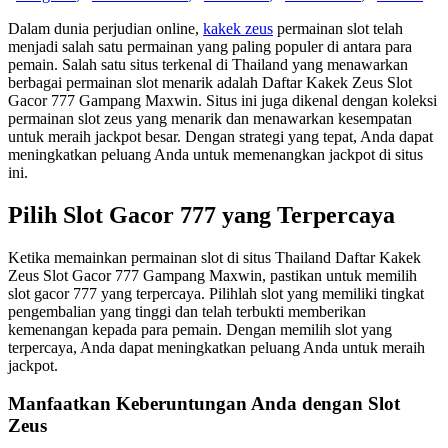
Dalam dunia perjudian online,
kakek zeus
permainan slot telah
menjadi salah satu permainan yang paling populer di antara para
pemain. Salah satu situs terkenal di Thailand yang menawarkan
berbagai permainan slot menarik adalah Daftar Kakek Zeus Slot
Gacor 777 Gampang Maxwin. Situs ini juga dikenal dengan koleksi
permainan slot zeus yang menarik dan menawarkan kesempatan
untuk meraih jackpot besar. Dengan strategi yang tepat, Anda dapat
meningkatkan peluang Anda untuk memenangkan jackpot di situs
ini.
Pilih Slot Gacor 777 yang Terpercaya
Ketika memainkan permainan slot di situs Thailand Daftar Kakek
Zeus Slot Gacor 777 Gampang Maxwin, pastikan untuk memilih
slot gacor 777 yang terpercaya. Pilihlah slot yang memiliki tingkat
pengembalian yang tinggi dan telah terbukti memberikan
kemenangan kepada para pemain. Dengan memilih slot yang
terpercaya, Anda dapat meningkatkan peluang Anda untuk meraih
jackpot.
Manfaatkan Keberuntungan Anda dengan Slot
Zeus