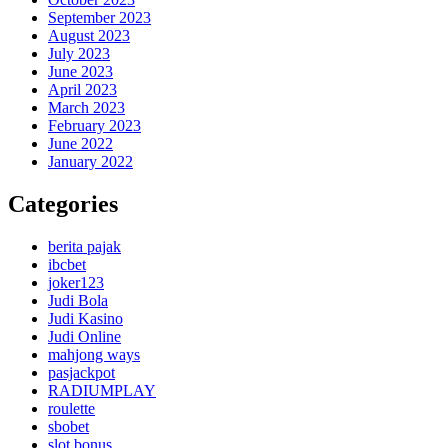
September 2023
August 2023
July 2023
June 2023
April 2023
March 2023
February 2023
June 2022
January 2022
Categories
berita pajak
ibcbet
joker123
Judi Bola
Judi Kasino
Judi Online
mahjong ways
pasjackpot
RADIUMPLAY
roulette
sbobet
slot bonus