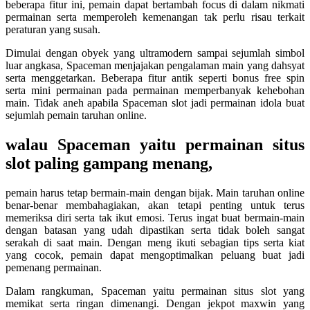
beberapa fitur ini, pemain dapat bertambah focus di dalam nikmati
permainan serta memperoleh kemenangan tak perlu risau terkait
peraturan yang susah.
Dimulai dengan obyek yang ultramodern sampai sejumlah simbol
luar angkasa, Spaceman menjajakan pengalaman main yang dahsyat
serta menggetarkan. Beberapa fitur antik seperti bonus free spin
serta mini permainan pada permainan memperbanyak kehebohan
main. Tidak aneh apabila Spaceman slot jadi permainan idola buat
sejumlah pemain taruhan online.
walau Spaceman yaitu permainan situs
slot paling gampang menang,
pemain harus tetap bermain-main dengan bijak. Main taruhan online
benar-benar membahagiakan, akan tetapi penting untuk terus
memeriksa diri serta tak ikut emosi. Terus ingat buat bermain-main
dengan batasan yang udah dipastikan serta tidak boleh sangat
serakah di saat main. Dengan meng ikuti sebagian tips serta kiat
yang cocok, pemain dapat mengoptimalkan peluang buat jadi
pemenang permainan.
Dalam rangkuman, Spaceman yaitu permainan situs slot yang
memikat serta ringan dimenangi. Dengan jekpot maxwin yang