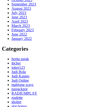
September 2023
August 2023
July 2023
June 2023
April 2023
March 2023
February 2023
June 2022
January 2022
Categories
berita pajak
ibcbet
joker123
Judi Bola
Judi Kasino
Judi Online
mahjong ways
pasjackpot
RADIUMPLAY
roulette
sbobet
slot bonus