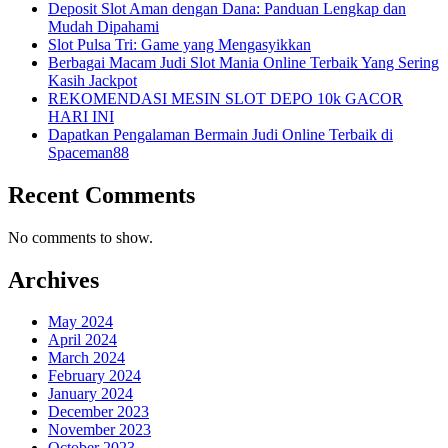
Deposit Slot Aman dengan Dana: Panduan Lengkap dan
Mudah Dipahami
Slot Pulsa Tri: Game yang Mengasyikkan
Berbagai Macam Judi Slot Mania Online Terbaik Yang Sering
Kasih Jackpot
REKOMENDASI MESIN SLOT DEPO 10k GACOR
HARI INI
Dapatkan Pengalaman Bermain Judi Online Terbaik di
Spaceman88
Recent Comments
No comments to show.
Archives
May 2024
April 2024
March 2024
February 2024
January 2024
December 2023
November 2023
October 2023