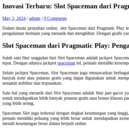
Inovasi Terbaru: Slot Spaceman dari Prag
May 3, 2024
/
admin
/
0 Comments
Dalam dunia perjudian online, slot Spaceman dari Pragmatic Play te
pengalaman bermain yang menarik dan menghibur. Dengan grafis yan
Slot Spaceman dari Pragmatic Play: Pen
Salah satu fitur unggulan dari Slot Spaceman adalah jackpot Space
tepat. Dengan adanya jackpot
spaceman
ini, pemain memiliki kesemp
Selain jackpot Spaceman, Slot Spaceman juga menawarkan berbaga
banyak koin atau putaran gratis yang dapat digunakan untuk mem
semakin terhibur dan terpuaskan.
Satu hal yang menarik dari Slot Spaceman adalah fitur jam gacor
untuk mendapatkan lebih banyak putaran gratis atau bonus khusus p
yang lebih sering.
Spaceman Slot juga terkenal dengan tingkat keuntungan yang tinggi
pemain memiliki peluang yang lebih besar untuk mendapatkan keme
meraih keuntungan besar dalam berjudi online.