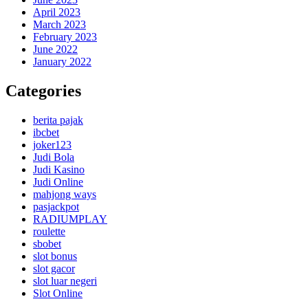
April 2023
March 2023
February 2023
June 2022
January 2022
Categories
berita pajak
ibcbet
joker123
Judi Bola
Judi Kasino
Judi Online
mahjong ways
pasjackpot
RADIUMPLAY
roulette
sbobet
slot bonus
slot gacor
slot luar negeri
Slot Online