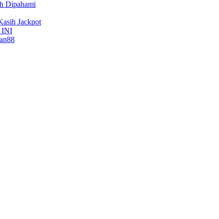
ah Dipahami
Kasih Jackpot
INI
man88