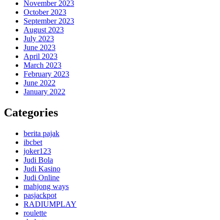
November 2023
October 2023
September 2023
August 2023
July 2023
June 2023
April 2023
March 2023
February 2023
June 2022
January 2022
Categories
berita pajak
ibcbet
joker123
Judi Bola
Judi Kasino
Judi Online
mahjong ways
pasjackpot
RADIUMPLAY
roulette