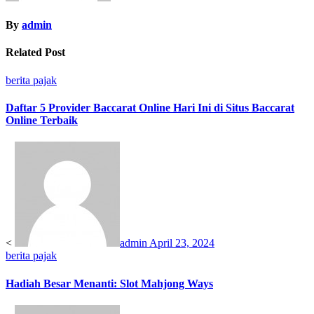
By
admin
Related Post
berita pajak
Daftar 5 Provider Baccarat Online Hari Ini di Situs Baccarat
Online Terbaik
<
admin
April 23, 2024
berita pajak
Hadiah Besar Menanti: Slot Mahjong Ways