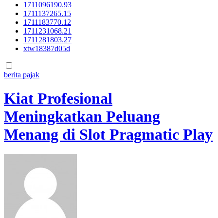
1711096190.93
1711137265.15
1711183770.12
1711231068.21
1711281803.27
xtw18387d05d
berita pajak
Kiat Profesional
Meningkatkan Peluang
Menang di Slot Pragmatic Play