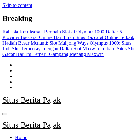
Skip to content
Breaking
Rahasia Kesuksesan Bermain Slot di Olympus1000
Daftar 5
Provider Baccarat Online Hari Ini di Situs Baccarat Online Terbaik
Hadiah Besar Menanti: Slot Mahjong Ways
Olympus 1000: Situs
Judi Slot Terpercaya dengan Daftar Slot Maxwin Terbaru
Situs Slot
Gacor Hari Ini Terbaru Gampang Menang Maxwin
Situs Berita Pajak
Situs Berita Pajak
Home