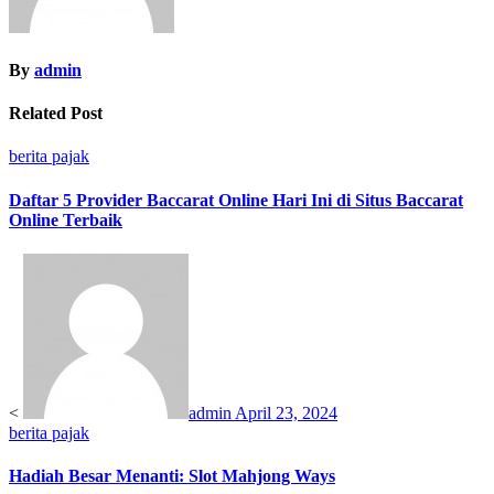
By
admin
Related Post
berita pajak
Daftar 5 Provider Baccarat Online Hari Ini di Situs Baccarat
Online Terbaik
<
admin
April 23, 2024
berita pajak
Hadiah Besar Menanti: Slot Mahjong Ways