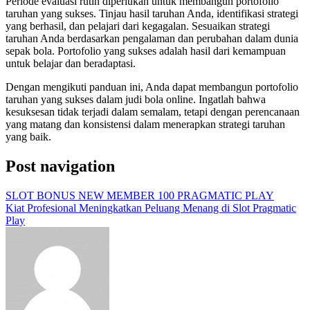
Periode evaluasi rutin diperlukan untuk membangun portofolio
taruhan yang sukses. Tinjau hasil taruhan Anda, identifikasi strategi
yang berhasil, dan pelajari dari kegagalan. Sesuaikan strategi
taruhan Anda berdasarkan pengalaman dan perubahan dalam dunia
sepak bola. Portofolio yang sukses adalah hasil dari kemampuan
untuk belajar dan beradaptasi.
Dengan mengikuti panduan ini, Anda dapat membangun portofolio
taruhan yang sukses dalam judi bola online. Ingatlah bahwa
kesuksesan tidak terjadi dalam semalam, tetapi dengan perencanaan
yang matang dan konsistensi dalam menerapkan strategi taruhan
yang baik.
Post navigation
SLOT BONUS NEW MEMBER 100 PRAGMATIC PLAY
Kiat Profesional Meningkatkan Peluang Menang di Slot Pragmatic
Play