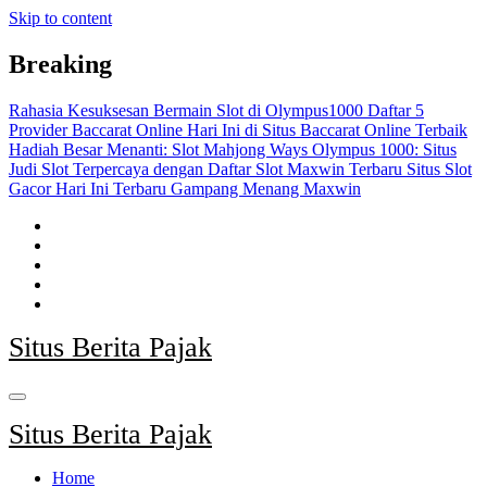
Skip to content
Breaking
Rahasia Kesuksesan Bermain Slot di Olympus1000
Daftar 5
Provider Baccarat Online Hari Ini di Situs Baccarat Online Terbaik
Hadiah Besar Menanti: Slot Mahjong Ways
Olympus 1000: Situs
Judi Slot Terpercaya dengan Daftar Slot Maxwin Terbaru
Situs Slot
Gacor Hari Ini Terbaru Gampang Menang Maxwin
Situs Berita Pajak
Situs Berita Pajak
Home