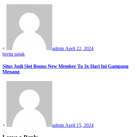
<
admin
April 22, 2024
berita pajak
Situs Judi Slot Bonus New Member To 3x Hari Ini Gampang
Menang
<
admin
April 15, 2024