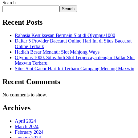
Search
Search
Recent Posts
Rahasia Kesuksesan Bermain Slot di Olympus1000
Daftar 5 Provider Baccarat Online Hari Ini di Situs Baccarat
Online Terbaik
Hadiah Besar Menanti: Slot Mahjong Ways
Olympus 1000: Situs Judi Slot Terpercaya dengan Daftar Slot
Maxwin Terbaru
Situs Slot Gacor Hari Ini Terbaru Gampang Menang Maxwin
Recent Comments
No comments to show.
Archives
April 2024
March 2024
February 2024
January 2024