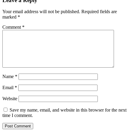
Leave a Reply
Your email address will not be published.
Required fields are
marked
*
Comment
*
Name
*
Email
*
Website
Save my name, email, and website in this browser for the next
time I comment.