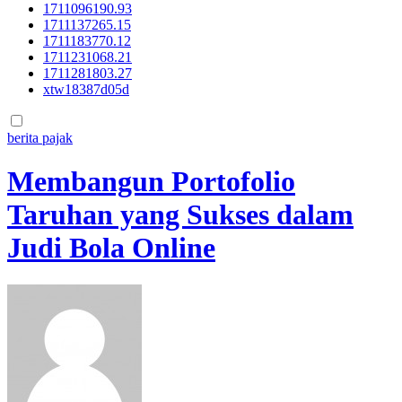
1711096190.93
1711137265.15
1711183770.12
1711231068.21
1711281803.27
xtw18387d05d
berita pajak
Membangun Portofolio
Taruhan yang Sukses dalam
Judi Bola Online