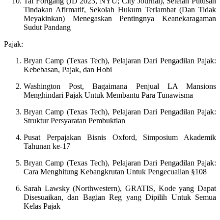
Tal Fortgang (JD 2023, NYU; City Journal), Setelah Putusan
Tindakan Afirmatif, Sekolah Hukum Terlambat (Dan Tidak
Meyakinkan) Menegaskan Pentingnya Keanekaragaman
Sudut Pandang
Pajak:
Bryan Camp (Texas Tech), Pelajaran Dari Pengadilan Pajak:
Kebebasan, Pajak, dan Hobi
Washington Post, Bagaimana Penjual LA Mansions
Menghindari Pajak Untuk Membantu Para Tunawisma
Bryan Camp (Texas Tech), Pelajaran Dari Pengadilan Pajak:
Struktur Persyaratan Pembuktian
Pusat Perpajakan Bisnis Oxford, Simposium Akademik
Tahunan ke-17
Bryan Camp (Texas Tech), Pelajaran Dari Pengadilan Pajak:
Cara Menghitung Kebangkrutan Untuk Pengecualian §108
Sarah Lawsky (Northwestern), GRATIS, Kode yang Dapat
Disesuaikan, dan Bagian Reg yang Dipilih Untuk Semua
Kelas Pajak