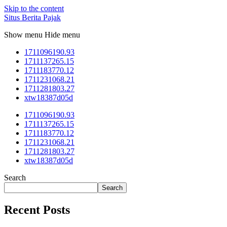
Skip to the content
Situs Berita Pajak
Show menu
Hide menu
1711096190.93
1711137265.15
1711183770.12
1711231068.21
1711281803.27
xtw18387d05d
1711096190.93
1711137265.15
1711183770.12
1711231068.21
1711281803.27
xtw18387d05d
Search
Search
Recent Posts