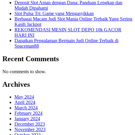
Deposit Slot Aman dengan Dana: Panduan Lengkap dan
Mudah Dipahami
Slot Pulsa Tri: Game yang Mengasyikkan
Berbagai Macam Judi Slot Mania Online Terbaik Yang Sering
Kasih Jackpot
REKOMENDASI MESIN SLOT DEPO 10k GACOR
HARI INI
Dapatkan Pengalaman Bermain Judi Online Terbaik di
Spaceman88
Recent Comments
No comments to show.
Archives
May 2024
April 2024
March 2024
February 2024
January 2024
December 2023
November 2023
October 2023