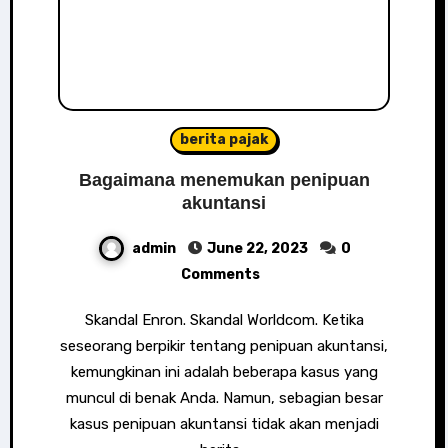
berita pajak
Bagaimana menemukan penipuan
akuntansi
admin
June 22, 2023
0
Comments
Skandal Enron. Skandal Worldcom. Ketika
seseorang berpikir tentang penipuan akuntansi,
kemungkinan ini adalah beberapa kasus yang
muncul di benak Anda. Namun, sebagian besar
kasus penipuan akuntansi tidak akan menjadi