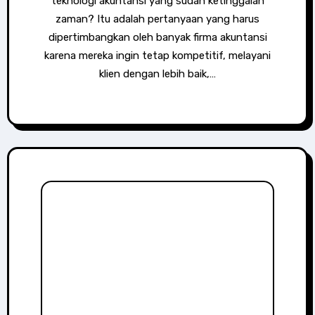
teknologi akuntansi yang sudah ketinggalan
zaman? Itu adalah pertanyaan yang harus
dipertimbangkan oleh banyak firma akuntansi
karena mereka ingin tetap kompetitif, melayani
klien dengan lebih baik,…