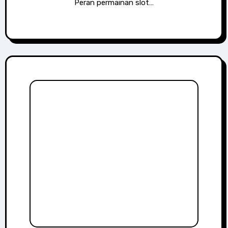
Peran permainan slot…