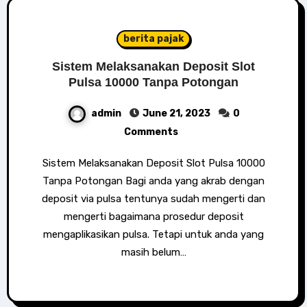
berita pajak
Sistem Melaksanakan Deposit Slot
Pulsa 10000 Tanpa Potongan
admin
June 21, 2023
0
Comments
Sistem Melaksanakan Deposit Slot Pulsa 10000
Tanpa Potongan Bagi anda yang akrab dengan
deposit via pulsa tentunya sudah mengerti dan
mengerti bagaimana prosedur deposit
mengaplikasikan pulsa. Tetapi untuk anda yang
masih belum…