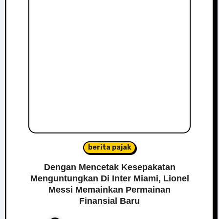
berita pajak
Dengan Mencetak Kesepakatan
Menguntungkan Di Inter Miami, Lionel
Messi Memainkan Permainan
Finansial Baru