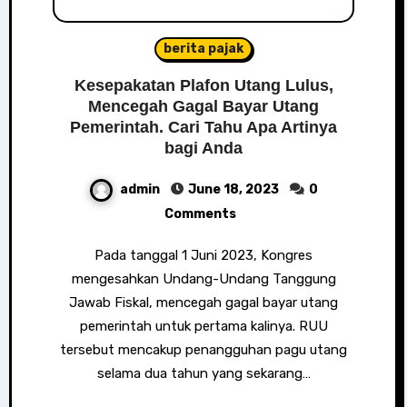
berita pajak
Kesepakatan Plafon Utang Lulus,
Mencegah Gagal Bayar Utang
Pemerintah. Cari Tahu Apa Artinya
bagi Anda
admin
June 18, 2023
0
Comments
Pada tanggal 1 Juni 2023, Kongres
mengesahkan Undang-Undang Tanggung
Jawab Fiskal, mencegah gagal bayar utang
pemerintah untuk pertama kalinya. RUU
tersebut mencakup penangguhan pagu utang
selama dua tahun yang sekarang…