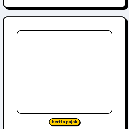
berita pajak