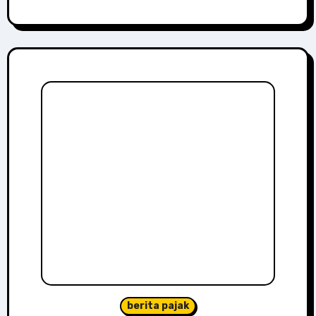
berita pajak