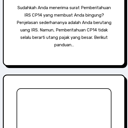
Sudahkah Anda menerima surat Pemberitahuan
IRS CP14 yang membuat Anda bingung?
Penjelasan sederhananya adalah Anda berutang
uang IRS. Namun, Pemberitahuan CP14 tidak
selalu berarti utang pajak yang besar. Berikut
panduan…